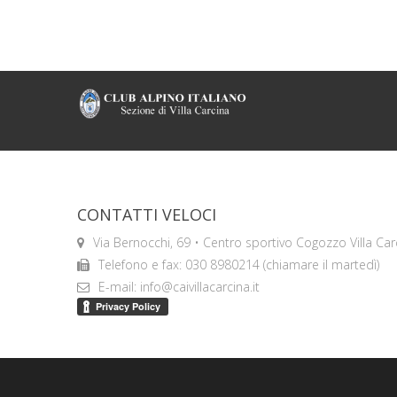
CONTATTI VELOCI
Via Bernocchi, 69 • Centro sportivo Cogozzo Villa Car
Telefono e fax: 030 8980214 (chiamare il martedì)
E-mail: info@caivillacarcina.it