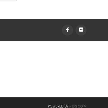
POWERED BY –
DSCOM