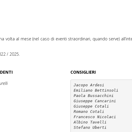
a volta al mese (nel caso di eventi straordinari, quando serve) all’inte
2022 / 2025.
IDENTI
CONSIGLIERI
relli
Jacopo Ardesi

Emiliano Bettinsoli

Paola Bussacchini

Giuseppe Cancarini

Giuseppe Cotali

Romano Cotali

Francesco Nicolaci
Albino Tavelli

Stefano Uberti