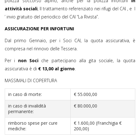
polizza soccorso alpino, anche per la polizza infortuni
in
attività sociali
, Il trattamento referenziato nei rifugi del CAI , e l
‘ invio gratuito del periodico del CAI “La Rivista”.
ASSICURAZIONE PER INFORTUNI
Dal primo Gennaio, per i Soci CAI, la quota assicurativa, è
compresa nel rinnovo delle Tessera.
Per i
non Soci
che partecipano alla gita sociale, la quota
assicurativa è di
€ 13,00 al giorno
.
MASSIMALI DI COPERTURA
in caso di morte:
€ 55.000,00
in caso di invalidità
€ 80.000,00
permanente:
rimborso spese per cure
€ 1.600,00 (Franchigia €
mediche:
200,00)