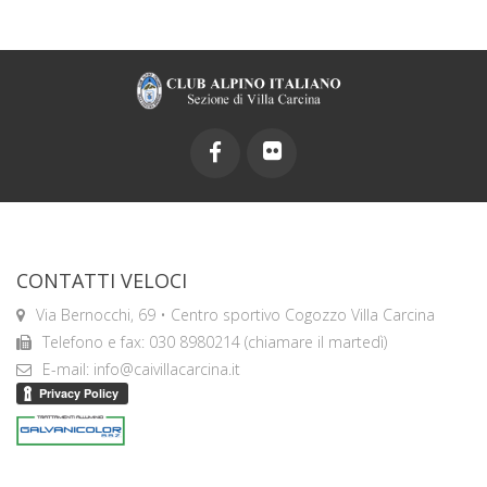
CONTATTI VELOCI
Via Bernocchi, 69 • Centro sportivo Cogozzo Villa Carcina
Telefono e fax: 030 8980214 (chiamare il martedì)
E-mail: info@caivillacarcina.it