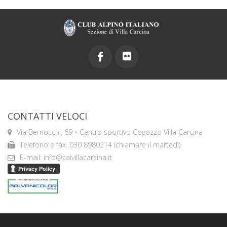
CONTATTI VELOCI
Via Bernocchi, 69 • Centro sportivo Cogozzo Villa Carcina
Telefono e fax: 030 8980214 (chiamare il martedì)
E-mail: info@caivillacarcina.it