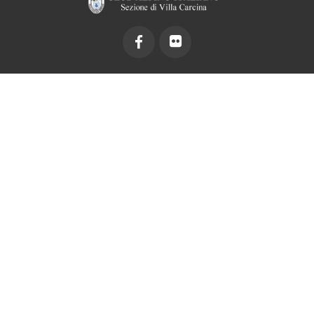
CONTATTI VELOCI
Via Bernocchi, 69 • Centro sportivo Cogozzo Villa Carcina
Telefono e fax: 030 8980214 (chiamare il martedì)
E-mail: info@caivillacarcina.it
POWERED BY –
DSCOM