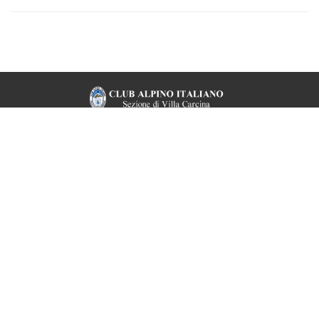
CONTATTI VELOCI
Via Bernocchi, 69 • Centro sportivo Cogozzo Villa Carcina
Telefono e fax: 030 8980214 (chiamare il martedì)
E-mail: info@caivillacarcina.it