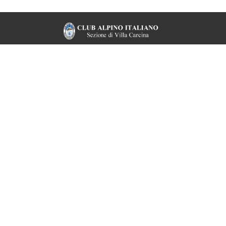
CONTATTI VELOCI
Via Bernocchi, 69 • Centro sportivo Cogozzo Villa Carcina
Telefono e fax: 030 8980214 (chiamare il martedì)
E-mail: info@caivillacarcina.it